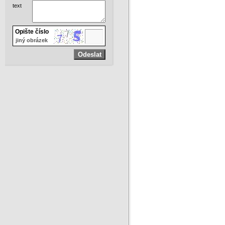
text
Opište číslo
jiný obrázek