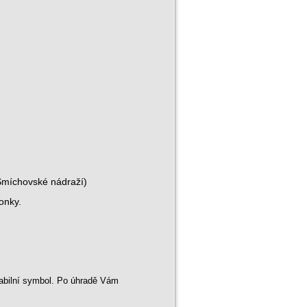
 Smíchovské nádraží)
onky.
iabilní symbol. Po úhradě Vám