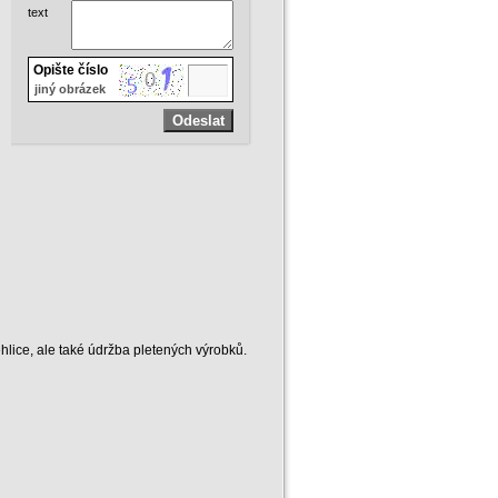
text
Opište číslo
jiný obrázek
ehlice, ale také údržba pletených výrobků.