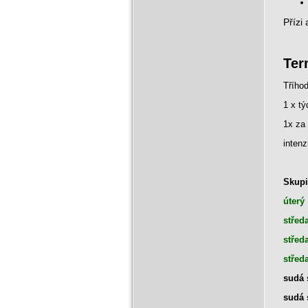
Přízi
Ter
Třího
1 x tý
1x za
inten
Skupi
ú
stře
střed
střed
sudá 
sudá 