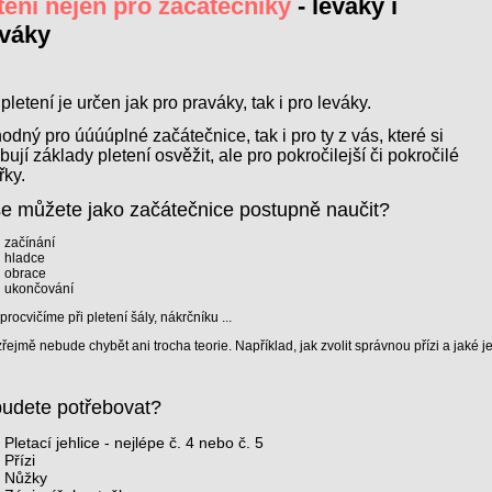
tení nejen pro začátečníky
- leváky i
váky
pletení je určen jak pro praváky, tak i pro leváky.
odný pro úúúúplné začátečnice, tak i pro ty z vás, které si
bují základy pletení osvěžit, ale pro pokročilejší či pokročilé
řky.
e můžete jako začátečnice postupně naučit?
začínání
hladce
obrace
ukončování
procvičíme při pletení šály, nákrčníku ...
ejmě nebude chybět ani trocha teorie. Například, jak zvolit správnou přízi a jaké j
udete potřebovat?
Pletací jehlice - nejlépe č. 4 nebo č. 5
Přízi
Nůžky