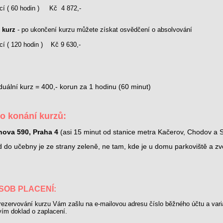
kcí ( 60 hodin ) Kč 4 872,-
 kurz
- po ukončení kurzu můžete získat osvědčení o absolvování
kcí ( 120 hodin ) Kč 9 630,-
iduální kurz = 400,- korun za 1 hodinu (60 minut)
o konání kurzů:
nova 590, Praha 4
(asi 15 minut od stanice metra Kačerov, Chodov a
 do učebny je ze strany zeleně, ne tam, kde je u domu parkoviště a zv
SOB PLACENÍ:
rezervování kurzu Vám zašlu na e-mailovou adresu číslo běžného účtu a var
vím doklad o zaplacení.