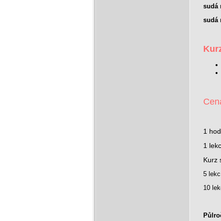
sudá
sudá
Kur
Cen
1 hod
1 lek
Kurz 
5 lek
10 le
Půlro