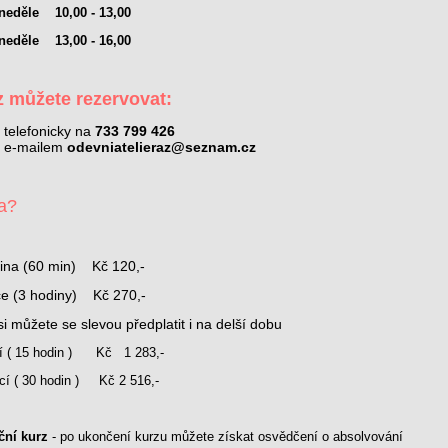
 neděle 10,00 - 13,00
 neděle 13,00 - 16,00
z můžete rezervovat:
telefonicky na
733 799 426
e-mailem
odevniatelieraz@seznam.cz
a?
ina (60 min) Kč 120,-
ce (3 hodiny) Kč 270,-
si můžete se slevou předplatit i na delší dobu
cí ( 15 hodin ) Kč 1 283,-
kcí ( 30 hodin ) Kč 2 516,-
ční kurz
- po ukončení kurzu můžete získat osvědčení o absolvování