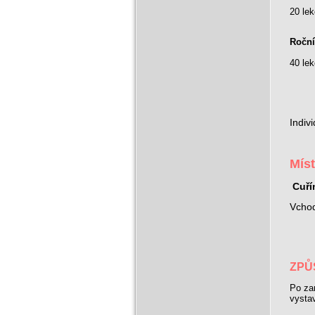
20 le
Roční
40 le
Indiv
Míst
Cuří
Vchod
ZPŮ
Po za
vysta