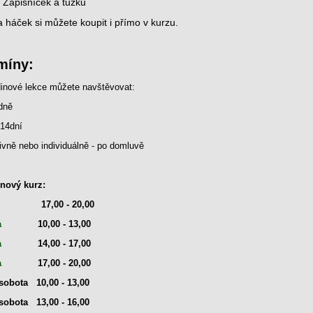
Zápisníček a tužku
 a háček si můžete koupit i přímo v kurzu.
míny:
dinové lekce můžete navštěvovat:
dně
 14dní
zivně nebo individuálně - po domluvě
nový kurz:
terý
17,00 - 20,00
da
10,00 - 13,00
a
14,00 - 17,00
a
17,00 - 20,00
sobota 10,00 - 13,00
sobota
13,00 - 16,00