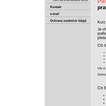
Kurz šití a konstrukce střihů
Ple
pra
Kontakt
e-mail
Ochrana osobních údajů
Kurz 
Je vh
potře
pleta
Co s
Vše si 
Samozř
Co b