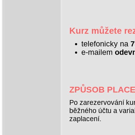
Kurz můžete re
telefonicky na
7
e-mailem
odevn
ZPŮSOB PLACE
Po zarezervování ku
běžného účtu a varia
zaplacení.