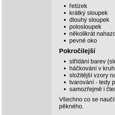
řetízek
krátký sloupek
dlouhý sloupek
polosloupek
několikrát nahaz
pevné oko
Pokročilejší
střídání barev (sl
háčkování v kru
složitější vzory 
tvarování - tedy 
samozřejmě i čte
Všechno co se naučí
pěkného.